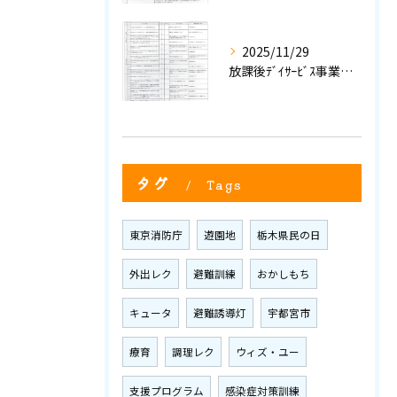
2025/11/29
放課後ﾃﾞｲｻｰﾋﾞｽ事業所評価における自己評価結果②
タグ
Tags
東京消防庁
遊園地
栃木県民の日
外出レク
避難訓練
おかしもち
キュータ
避難誘導灯
宇都宮市
療育
調理レク
ウィズ・ユー
支援プログラム
感染症対策訓練