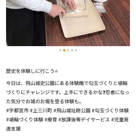
歴史を体験しに行こう⭐️
今日は、飛山城史公園にある体験館で勾玉づくりと埴輪
づくりにチャレンジです。上手にできるかな❓忍者になっ
た気分でお城のお堀を登る体験も。
#宇都宮市 #上三川町 #飛山城址跡公園 #勾玉づくり体験
#埴輪づくり体験 #療育 #放課後等デイサービス #児童発
達支援