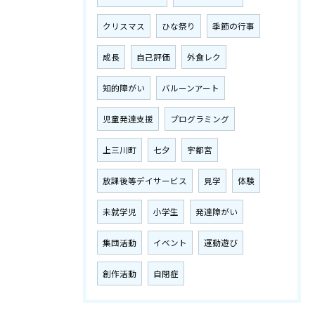
クリスマス
ひな祭り
季節の行事
成長
自己評価
外食レク
知的障がい
バルーンアート
児童発達支援
プログラミング
上三川町
七夕
宇都宮
放課後等デイサービス
見学
体験
未就学児
小学生
発達障がい
集団活動
イベント
運動遊び
創作活動
自閉症