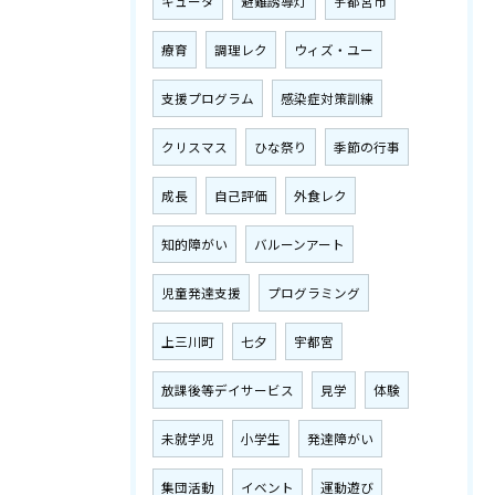
キュータ
避難誘導灯
宇都宮市
療育
調理レク
ウィズ・ユー
支援プログラム
感染症対策訓練
クリスマス
ひな祭り
季節の行事
成長
自己評価
外食レク
知的障がい
バルーンアート
児童発達支援
プログラミング
上三川町
七夕
宇都宮
放課後等デイサービス
見学
体験
未就学児
小学生
発達障がい
集団活動
イベント
運動遊び