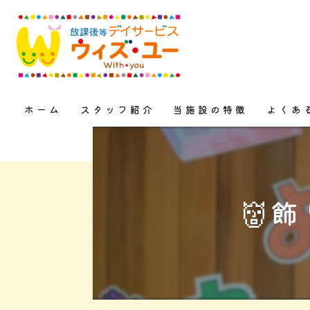
ホーム
スタッフ紹介
当施設の特徴
よくあ
上三川町の放課後等デイサー
児童発達支援
👹
学習支援
自立支援
療育