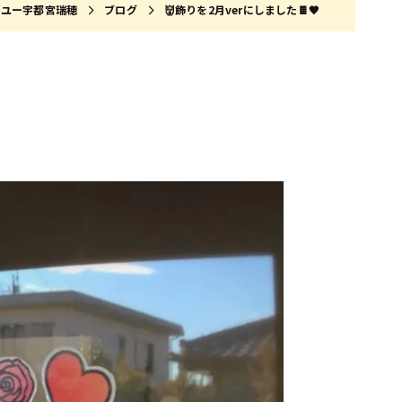
・ユー宇都宮瑞穂
ブログ
👹飾りを2月verにしました🍫🤎