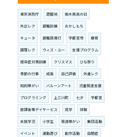
東京消防庁
遊園地
栃木県民の日
外出レク
避難訓練
おかしもち
キュータ
避難誘導灯
宇都宮市
療育
調理レク
ウィズ・ユー
支援プログラム
感染症対策訓練
クリスマス
ひな祭り
季節の行事
成長
自己評価
外食レク
知的障がい
バルーンアート
児童発達支援
プログラミング
上三川町
七夕
宇都宮
放課後等デイサービス
見学
体験
未就学児
小学生
発達障がい
集団活動
イベント
運動遊び
創作活動
自閉症