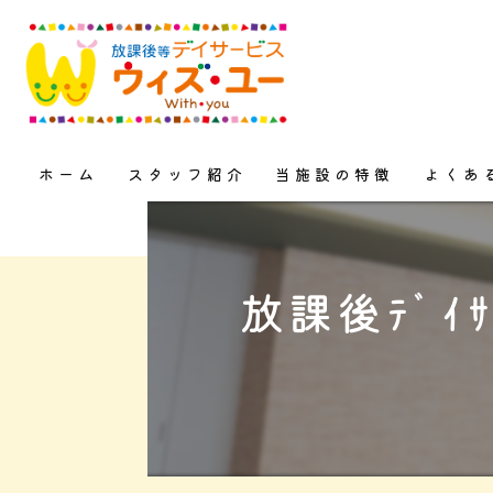
ホーム
スタッフ紹介
当施設の特徴
よくあ
上三川町の放課後等デイサー
放課後ﾃﾞｲ
児童発達支援
学習支援
自立支援
療育