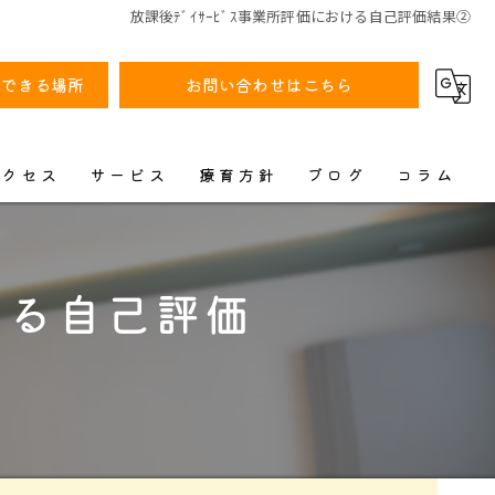
放課後ﾃﾞｲｻｰﾋﾞｽ事業所評価における自己評価結果②
動できる場所
お問い合わせはこちら
アクセス
サービス
療育方針
ブログ
コラム
漫画特集
おける自己評価