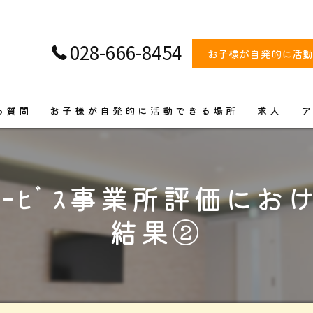
028-666-8454
お子様が自発的に活
る質問
お子様が自発的に活動できる場所
求人
ビス
ｻｰﾋﾞｽ事業所評価に
結果②