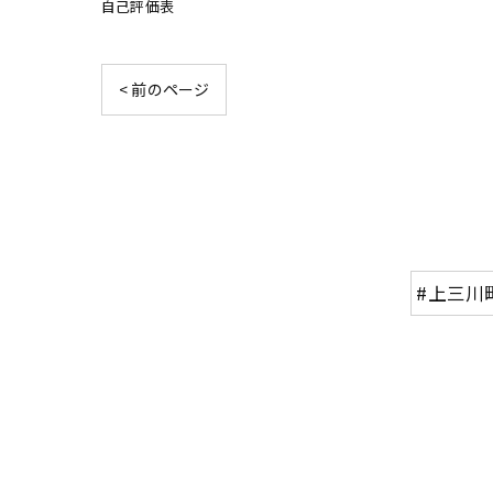
自己評価表
< 前のページ
#上三川