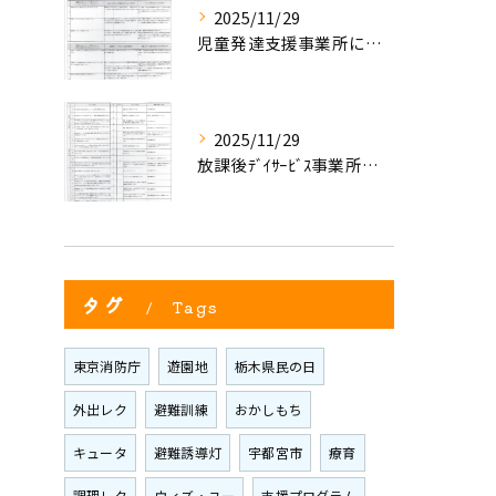
2025/11/29
児童発達支援事業所における自己評価結果①
2025/11/29
放課後ﾃﾞｲｻｰﾋﾞｽ事業所評価における自己評価結果②
タグ
Tags
東京消防庁
遊園地
栃木県民の日
外出レク
避難訓練
おかしもち
キュータ
避難誘導灯
宇都宮市
療育
調理レク
ウィズ・ユー
支援プログラム