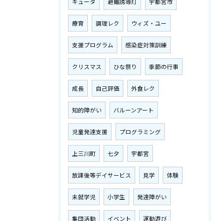
キュータ
避難誘導灯
宇都宮市
療育
調理レク
ウィズ・ユー
支援プログラム
感染症対策訓練
クリスマス
ひな祭り
季節の行事
成長
自己評価
外食レク
知的障がい
バルーンアート
児童発達支援
プログラミング
上三川町
七夕
宇都宮
放課後等デイサービス
見学
体験
未就学児
小学生
発達障がい
集団活動
イベント
運動遊び