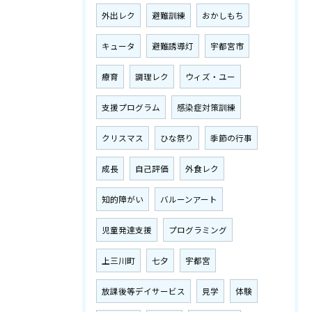
外出レク
避難訓練
おかしもち
キュータ
避難誘導灯
宇都宮市
療育
調理レク
ウィズ・ユー
支援プログラム
感染症対策訓練
クリスマス
ひな祭り
季節の行事
成長
自己評価
外食レク
知的障がい
バルーンアート
児童発達支援
プログラミング
上三川町
七夕
宇都宮
放課後等デイサービス
見学
体験